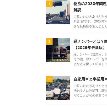
物流の2030年問
1
解説
ご覧いただきありがと
川合 智です。 202
きな転換期を迎えました。
緑ナンバーとは？
2
【2026年最新版】
緑ナンバー（営業用ナ
その他、緑ナンバーを
となどを優しく紹介し
自家用車と事業用
3
ご覧いただきありがと
携わる方に許認可に関
だくことが私の使命です。