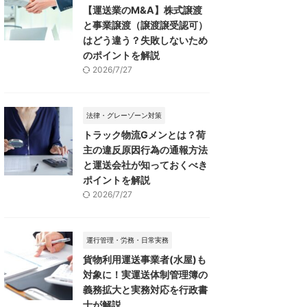
【運送業のM&A】株式譲渡
と事業譲渡（譲渡譲受認可）
はどう違う？失敗しないため
のポイントを解説
2026/7/27
法律・グレーゾーン対策
トラック物流Gメンとは？荷
主の違反原因行為の通報方法
と運送会社が知っておくべき
ポイントを解説
2026/7/27
運行管理・労務・日常実務
貨物利用運送事業者(水屋)も
対象に！実運送体制管理簿の
義務拡大と実務対応を行政書
士が解説