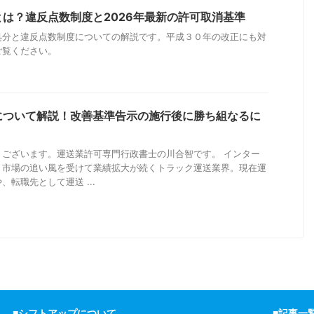
は？違反点数制度と2026年最新の許可取消基準
処分と違反点数制度についての解説です。平成３０年の改正にも対
ご覧ください。
について解説！改善基準告示の施行後に勝ち組なるに
うございます。運送業許可専門行政書士の川合智です。 インター
、市場の追い風を受けて業績拡大が続くトラック運送業界。現在運
転職先として運送 ...
■シフトアップについて
■記事一