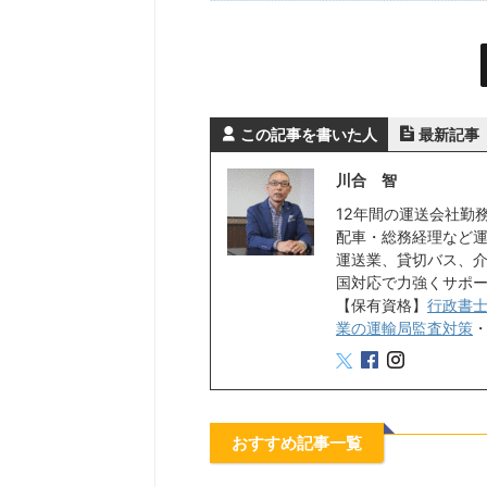
この記事を書いた人
最新記事
川合 智
12年間の運送会社勤
配車・総務経理など
運送業、貸切バス、
国対応で力強くサポ
【保有資格】
行政書
業の運輸局監査対策
おすすめ記事一覧