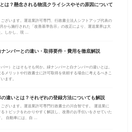
題とは？懸念される物流クライシスやその原因について
うございます。運送業許可専門、行政書士法人シフトアップ代表の
4年4月から施行された「改善基準告示」の改正により、運送業界は大
しかし、現 ...
白ナンバーとの違い・取得要件・費用を徹底解説
ンバー）とはそもそも何か。緑ナンバーと白ナンバーの違いとは。
取るメリットや行政書士に許可取得を依頼する場合に考えるべきこ
ています。
車の違いとは？それぞれの登録方法についても解説
うございます。運送業許可専門行政書士の川合智です。 運送業に
するトピックをわかりやすく解説し、改善のお手伝いをさせていた
 自動車には、自 ...