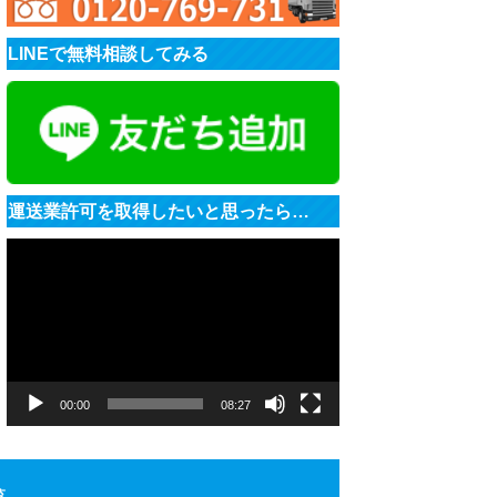
LINEで無料相談してみる
運送業許可を取得したいと思ったら…
動
画
プ
レ
ー
ヤ
ー
00:00
08:27
覧