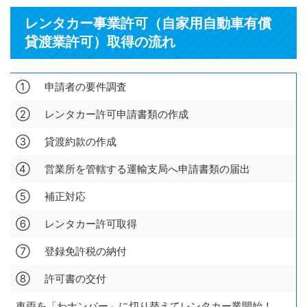
レンタカー事業許可（自家用自動車有償
貸渡業許可）取得の流れ
①
申請者の要件調査
②
レンタカー許可申請書類の作成
③
貸渡約款の作成
④
営業所を管轄する運輸支局へ申請書類の届出
⑤
補正対応
⑥
レンタカー許可取得
⑦
登録免許税の納付
⑧
許可書の交付
車両を「わナンバー」に切り替えてレンタカー業開始！