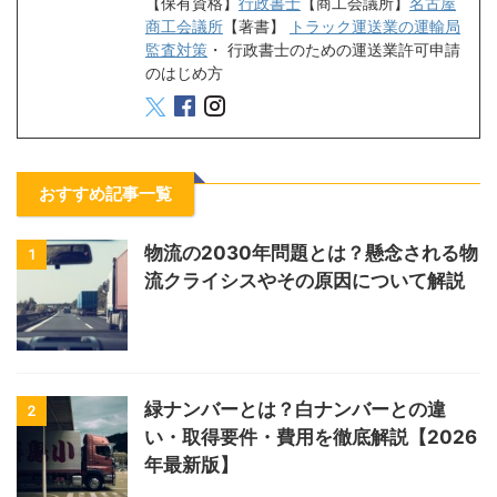
【保有資格】
行政書士
【商工会議所】
名古屋
商工会議所
【著書】
トラック運送業の運輸局
監査対策
・
行政書士のための運送業許可申請
のはじめ方
おすすめ記事一覧
物流の2030年問題とは？懸念される物
1
流クライシスやその原因について解説
緑ナンバーとは？白ナンバーとの違
2
い・取得要件・費用を徹底解説【2026
年最新版】