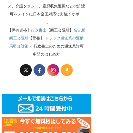
ス、介護タクシー、産廃収集運搬などの許認
可をメインに日本全国対応で力強くサポー
ト。
【保有資格】
行政書士
【商工会議所】
名古屋
商工会議所
【著書】
トラック運送業の運輸
局監査対策
・
行政書士のための運送業許可
申請のはじめ方