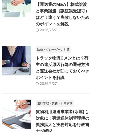
【運送業のM&A】株式譲渡
と事業譲渡（譲渡譲受認可）
はどう違う？失敗しないため
のポイントを解説
2026/7/27
法律・グレーゾーン対策
トラック物流Gメンとは？荷
主の違反原因行為の通報方法
と運送会社が知っておくべき
ポイントを解説
2026/7/27
運行管理・労務・日常実務
貨物利用運送事業者(水屋)も
対象に！実運送体制管理簿の
義務拡大と実務対応を行政書
士が解説