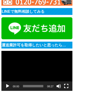
LINEで無料相談してみる
運送業許可を取得したいと思ったら…
動
画
プ
レ
ー
ヤ
ー
00:00
08:27