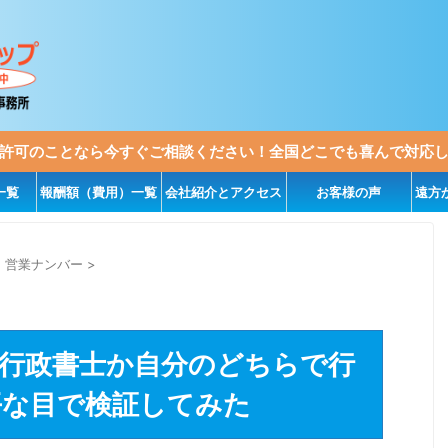
許可のことなら今すぐご相談ください！全国どこでも喜んで対応
一覧
報酬額（費用）一覧
会社紹介とアクセス
お客様の声
遠方
・営業ナンバー
>
行政書士か自分のどちらで行
平な目で検証してみた