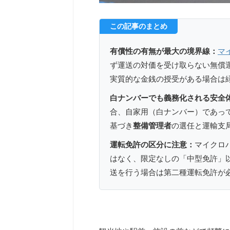
この記事のまとめ
有償性の有無が最大の境界線：
マ
ず運送の対価を受け取らない無償
実質的な金銭の授受がある場合は
白ナンバーでも義務化される安全
合、自家用（白ナンバー）であっ
基づき
整備管理者
の選任と運輸支
運転免許の区分に注意：
マイクロ
はなく、限定なしの「中型免許」
送を行う場合は第二種運転免許が