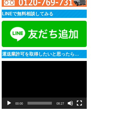
LINEで無料相談してみる
運送業許可を取得したいと思ったら…
動
画
プ
レ
ー
ヤ
ー
00:00
08:27