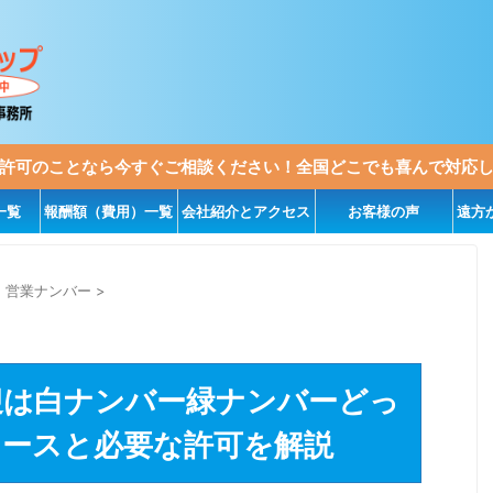
許可のことなら今すぐご相談ください！全国どこでも喜んで対応
一覧
報酬額（費用）一覧
会社紹介とアクセス
お客様の声
遠方
・営業ナンバー
>
迎は白ナンバー緑ナンバーどっ
ケースと必要な許可を解説