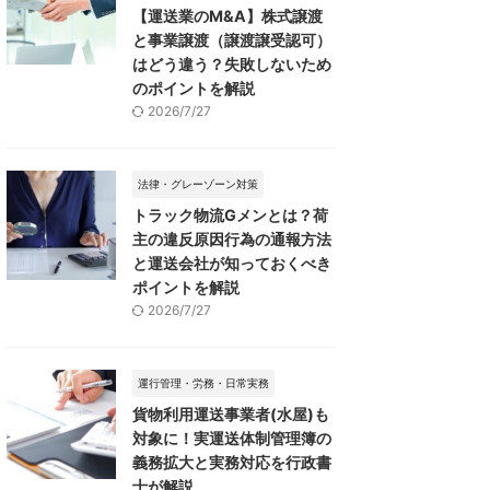
【運送業のM&A】株式譲渡
と事業譲渡（譲渡譲受認可）
はどう違う？失敗しないため
のポイントを解説
2026/7/27
法律・グレーゾーン対策
トラック物流Gメンとは？荷
主の違反原因行為の通報方法
と運送会社が知っておくべき
ポイントを解説
2026/7/27
運行管理・労務・日常実務
貨物利用運送事業者(水屋)も
対象に！実運送体制管理簿の
義務拡大と実務対応を行政書
士が解説