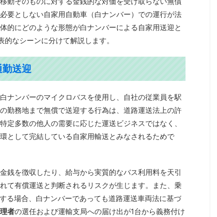
移動そのものに対する金銭的な対価を受け取らない無償
必要としない自家用自動車（白ナンバー）での運行が法
体的にどのような形態が白ナンバーによる自家用送迎と
表的なシーンに分けて解説します。
通勤送迎
白ナンバーのマイクロバスを使用し、自社の従業員を駅
の勤務地まで無償で送迎する行為は、道路運送法上の許
特定多数の他人の需要に応じた運送ビジネスではなく、
環として完結している自家用輸送とみなされるためで
金銭を徴収したり、給与から実質的なバス利用料を天引
れて有償運送と判断されるリスクが生じます。また、乗
行する場合、白ナンバーであっても道路運送車両法に基づ
理者
の選任および運輸支局への届け出が1台から義務付け