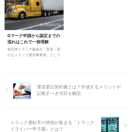
務前の点呼を、ロボットなどの点
いて、運転者が運行管理者等の立
呼支援機器が代わりに実施すると
ち会いなしで点呼を実施する制度
いうものです。 これによって、
です。 自動点呼は、認定機器を
点呼の分析や改善の簡素化、運行
置くだけで始められる制度ではあ
2026/5/26
管理者の負担を大幅に軽減する効
りません。機器・施設・運用体制
果が期待されています。 本記事
の要件を満たす必要があります。
Gマーク申請から認定までの
では、乗務前自動点呼の先行実施
業務後自動点呼と業務前自動点呼
流れはこれで一発理解
について詳しく解説します。 乗
では、確認事項やリスクが異なり
全日本トラック協会が「安全・安
務後自動点呼との違いや要件も取
ます。特に業務前は「乗務させて
心なトラック運送事業者」として
り上げるので、ぜひ参考にしてく
よいか」の判断に直結します。
認定するGマーク。社内外から信
ださい。 乗務前自動点呼の先行
自動点呼を導入しても、運行管理
頼を得るために、取得したいとお
実施が開始！ 2024年5 ...
者の責任がなくなるわけではあり
考えのトラック運送会社様も多い
ません。異常時対応、結果確認 ...
のではないでしょうか。 この記
事では、Gマーク申請から認定ま
運送委託契約書とは？作成するメリットや
での流れと期間、そして認定機関
記載すべき項目を解説
である安全性評価委員会の審査項
目についてわかりやすく解説しま
す。ぜひ参考にしてくださいね。
Ｇマーク申請から認定までの流
れ Gマークを申請するには一定の
トラック運転手の情熱が集まる「トラック
申請資格要件を満たす必要があり
ドライバー甲子園」とは？
ます。その要件を満たした後、営