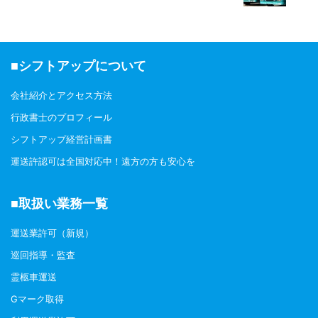
業所を管轄する地方実施機関（適
正化事業実施機 ...
■シフトアップについて
会社紹介とアクセス方法
行政書士のプロフィール
シフトアップ経営計画書
運送許認可は全国対応中！遠方の方も安心を
■取扱い業務一覧
運送業許可（新規）
巡回指導・監査
霊柩車運送
Gマーク取得