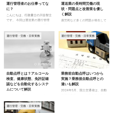
運行管理者のお仕事ってな
運送業の長時間労働の現
に？
状・問題点と改善策を優し
く解説
こんにちは、行政書士の川合智士
です。 今回は運送業の運行管理
過労死など多くの問題が発生して
者についてのブログです。 運行
いるなか、運送業における過重労
管理者の仕事とは 道路運送法
働の改善が求められています。で
上、営業所ごとに定められた数
は運送業の長時間労働の現状はい
運行管理・労務・日常実務
運行管理・労務・日常実務
（ドライバー29人までは1人、以
かなるものであり、どのように改
後30人を超えるごとに1人ずつ増
善されるべきなのでしょうか。
加）の運行管理者を配置し、 点
そこで、この記事では 運送業が
呼によりドライバーの健康状態の
長時間労働になる理由や、その問
把握 安全な走行を確保するため
題点、改善策などについて解説し
2026/5/26
2026/5/25
の具体的な指示 ドライバーの勤
ていきます。 運送業が長時間労
務時間の適正な管理 ドライバー
働になる理由 厚生労働省は、
自動点呼とは？アルコール
乗務前自動点呼はいつから
に対する指導監督 国への事業用
「平成28年度過労死等に関する
検査、健康状態、免許証確
実施？乗務後自動点呼との
自動車の自己報告等 により、安
実態把握のための労働・社会面の
認などを自動化するシステ
違いも解説
全運行の確保を図ることとされて
調査研究事業報告書」を公表して
ムについて解説
2024年5月、国土交通省は、自動
います。 点呼の重要性 上記のと
います。そのなかで自動車労働従
車運送事業における乗務前自動点
この記事の重要ポイント 自動点
おり点呼は、ド ...
事者に対する調査において、残業
呼の先行実施を行うことを発表し
呼とは、国土交通省の認定を受け
＝所定外労働が発生 ...
ました。 乗務前自動点呼とは、
た機器・システムを使い、運行管
運行管理・労務・日常実務
本来は運行管理者が対面で行う乗
理者等が作成した点呼予定に基づ