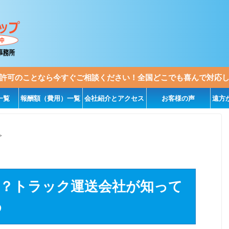
許可のことなら今すぐご相談ください！全国どこでも喜んで対応
一覧
報酬額（費用）一覧
会社紹介とアクセス
お客様の声
遠方
>
は？トラック運送会社が知って
め