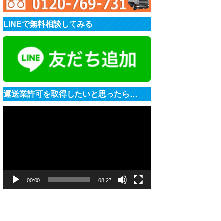
LINEで無料相談してみる
運送業許可を取得したいと思ったら…
動
画
プ
レ
ー
ヤ
ー
00:00
08:27