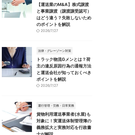
【運送業のM&A】株式譲渡
と事業譲渡（譲渡譲受認可）
はどう違う？失敗しないため
のポイントを解説
2026/7/27
法律・グレーゾーン対策
トラック物流Gメンとは？荷
主の違反原因行為の通報方法
と運送会社が知っておくべき
ポイントを解説
2026/7/27
運行管理・労務・日常実務
貨物利用運送事業者(水屋)も
対象に！実運送体制管理簿の
義務拡大と実務対応を行政書
士が解説