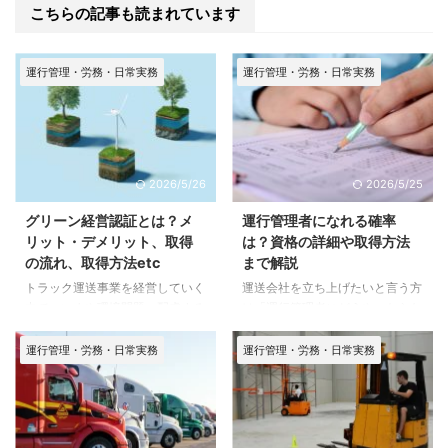
こちらの記事も読まれています
運行管理・労務・日常実務
運行管理・労務・日常実務
2026/5/26
2026/5/25
グリーン経営認証とは？メ
運行管理者になれる確率
リット・デメリット、取得
は？資格の詳細や取得方法
の流れ、取得方法etc
まで解説
トラック運送事業を経営していく
運送会社を立ち上げたいと言う方
中で、いまや環境問題へ配慮する
は「運行管理者にどうやったらな
ことは今や避けて通ることはでき
れるの？」「どうしたら資格を取
ません。そんな中、注目を集めて
れるのい？」といった疑問をお持
運行管理・労務・日常実務
運行管理・労務・日常実務
いるのがグリーン経営認証です。
ちの方も多いはず。 この記事で
グリーン経営という言葉は聞いた
は、運行管理者資格の詳細や、取
ことがあっても、その取得のメリ
得方法、メリット、試験合格率な
ット・デメリット、取得の流れ、
どを分かりやすく解説していきま
取得方法、使える補助金・助成金
す。ぜひご覧ください。 運行管