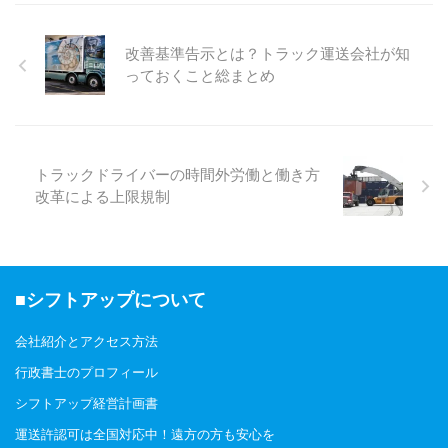
いませんか。2026年4月1日の法
改正で、この管理簿の作成義務は
貨物利用運送事業者(いわゆる水
改善基準告示とは？トラック運送会社が知
屋)にも拡大されました。 真荷主
っておくこと総まとめ
から運送を直接引き受けて他社に
再委託している利用運送事業者様
は、知らないうちに義務違反の状
態になっているおそれがありま
す。今回は制度の全体像から、水
トラックドライバーの時間外労働と働き方
屋が今すぐ着手すべき実務対応ま
改革による上限規制
で解説します。 実運送体制管理
簿とは―2025年4月と2026年4
月で何が変わったのか 実運送体
制管理簿は、令和6年に成立した
「流通業務の総合化及 ...
■シフトアップについて
会社紹介とアクセス方法
行政書士のプロフィール
シフトアップ経営計画書
運送許認可は全国対応中！遠方の方も安心を