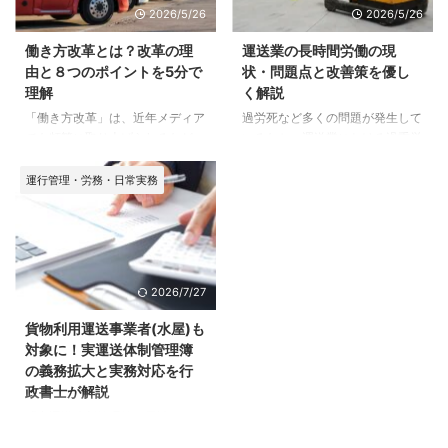
2026/5/26
2026/5/26
などについて詳しく知らないとい
理者とはどんな資格？ 運行管理
う方も多いのではないでしょう
者とは、「自動車運送業において
働き方改革とは？改革の理
運送業の長時間労働の現
か。 この記事では、そんな疑問
安全確保するために設けられた国
由と８つのポイントを5分で
状・問題点と改善策を優し
を分かりやすく解説していますの
家資格」のことです。 運行管理
理解
く解説
で、参考にしてください。 まず
者資格を取得すると「運行管理者
「働き方改革」は、近年メディア
過労死など多くの問題が発生して
は、「そもそもグリーン経営とは
資格者証」が交付され、一般貨物
でも頻繁に取り上げられるなど、
いるなか、運送業における過重労
何か」という基本から解説しま
自動車運送事業許可を取得してい
耳にする機会が非常に多くなった
働の改善が求められています。で
す。 グリーン経営とは グリーン
る運送会社などで運行管理者とし
言葉の一つです。 2019年4月1日
は運送業の長時間労働の現状はい
...
...
運行管理・労務・日常実務
に働き方改革関連法案の一部が施
かなるものであり、どのように改
行されたことにより、日本中の各
善されるべきなのでしょうか。
企業がこれまでの働き方に対する
そこで、この記事では 運送業が
取り組みを見直すための取り組み
長時間労働になる理由や、その問
を行うようになるなど、いま大き
題点、改善策などについて解説し
2026/7/27
な転換期を迎えています。 しか
ていきます。 運送業が長時間労
し、その一方で 「働き方改革っ
働になる理由 厚生労働省は、
貨物利用運送事業者(水屋)も
て結局のところ何なの？」 「そ
「平成28年度過労死等に関する
対象に！実運送体制管理簿
もそもどういう目的があって始ま
実態把握のための労働・社会面の
の義務拡大と実務対応を行
ったの？」 といったように、言
調査研究事業報告書」を公表して
政書士が解説
葉は知っていても内容については
います。そのなかで自動車労働従
「実運送体制管理簿は元請のトラ
今ひとつよく理解ができていない
事者に対する調査において、残業
ック運送会社だけの話」と思って
という方も多くいるのが現 ...
＝所定外労働が発生 ...