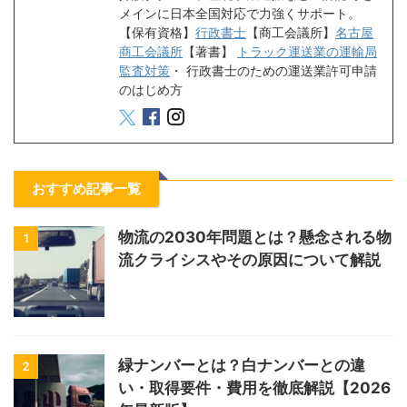
メインに日本全国対応で力強くサポート。
【保有資格】
行政書士
【商工会議所】
名古屋
商工会議所
【著書】
トラック運送業の運輸局
監査対策
・
行政書士のための運送業許可申請
のはじめ方
おすすめ記事一覧
物流の2030年問題とは？懸念される物
1
流クライシスやその原因について解説
緑ナンバーとは？白ナンバーとの違
2
い・取得要件・費用を徹底解説【2026