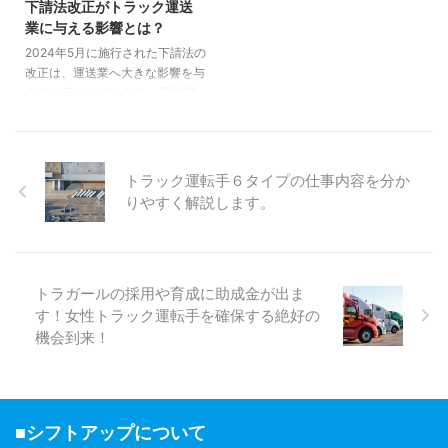
下請法改正がトラック運送
や発行までの流れ、記入方法も取
てください。 トラックドライバ
業に与える影響とは？
り上げるので、ぜひ参考にしてく
ーの長距離運転時に役立つ「安全
2024年5月に施行された下請法の
ださい。 事業用自動車等連絡書
運転グッズ」 まずは業務で役立
改正は、運送業へ大きな影響を与
とは 事業用自動車等連絡書は、
つおすすめの「安全運転グッズ」
えると言われています。 運送業
法人や個人で所有する白ナンバー
を３つ紹介していきます。
界では、元請け企業が下請け企業
トラックを緑ナンバーへ変更する
Bluetooth、 ...
に仕事を委託し、その下請け企業
...
がさらに別の下請け企業へと仕事
を依頼する「下請けの多重構造」
トラック運転手６タイプの仕事内容を分か
が一般的になっています。 下請
りやすく解説します。
けの多重構造は、効率的な輸送業
務をおこなったり、荷主を探す時
間や手間を削減したりするために
活用されることが多いですが、い
トラガールの採用や育成に助成金が出ま
くつかの問題点が伴っていること
をご存知でしょうか？ 本記事で
す！女性トラック運転手を確保する絶好の
は、下請法改正が運送業に与える
機会到来！
影響を解説します。 運送業界で
一般的となっている下請けの ...
■シフトアップについて