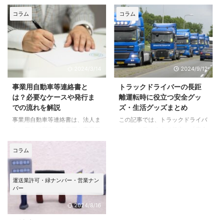
たら「使えなかった」というのは
ことはあるけど、どんなものなの
悲しい話ですね。 しかし、実際
か詳しく知らないという方も多い
コラム
コラム
に運送業で使えないケースがよく
のではないでしょうか。 この記
あるのは否定できません。 弊社
事では、トラックに搭載されてい
シフトアップでは、すでに駐車場
る「デジタコ」の解説や、メリッ
（車庫）の購入や賃貸の契約をし
ト・デメリットをわかりやすく紹
てから運送業許可申請のご依頼を
介していますので、デジタコ導入
2024/3/14
2024/9/12
いただくことがあります。そんな
をご検討中の方はぜひ参考にして
ときに限って「使えない駐車場
ください。 まずは「そもそもデ
事業用自動車等連絡書と
トラックドライバーの長距
（車庫）」である確率が高いで
ジタコとはどんなものなのか」と
は？必要なケースや発行ま
離運転時に役立つ安全グッ
す。 やっとの思いで見つけた駐
いう基本から解説します。 トラ
での流れを解説
ズ・生活グッズまとめ
車場がそんなことにならないよ
ックに搭載されているデジタコと
事業用自動車等連絡書は、法人ま
この記事では、トラックドライバ
う、運送業に使用する駐車場を選
はどんなもの？ トラックやタク
たは個人で所有する車両を事業目
ーとして働くうえで役立つ「安全
ぶときのポイントについてわかり
シーなどの営業用の車両には、タ
的で使用する場合に必要な書類で
グッズ」や、車内で快適に過ごす
やすくまとめました。 ...
コグラフが搭載されています。タ
す。 新規許可取得に伴い車両を
ための「生活グッズ」について紹
コラム
コグラフとは運行記録計のことで
緑ナンバーへ変更する、事業用車
介していきます。とくに長距離ド
...
の数を変更する、営業所間を移動
ライバーの方は一度仕事に出てし
する際には、この書類を所轄の運
まえば何日も家に帰れないので車
運送業許可・緑ナンバー・営業ナン
輸支局へ提出しなければなりませ
中泊はあたり前。 家で過ごすよ
バー
ん。 本記事では、事業用自動車
りも長い時間をトラックで過ごす
2024/8/16
等連絡書について詳しく解説しま
ため、快適な車内空間作りはとて
す。 連絡書が必要になるケース
も大切です。ぜひ、参考にしてみ