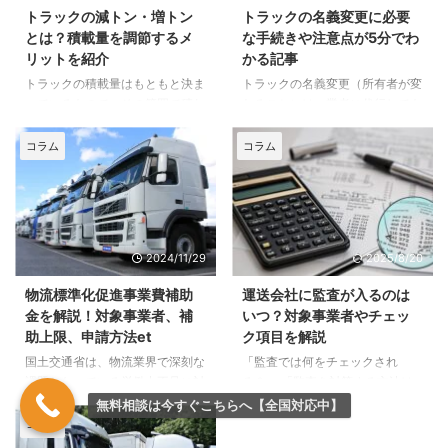
トラックの減トン・増トン
トラックの名義変更に必要
とは？積載量を調節するメ
な手続きや注意点が5分でわ
リットを紹介
かる記事
トラックの積載量はもともと決ま
トラックの名義変更（所有者が変
っているもので、その範囲で積む
わること）は、業者に代行しても
ものだと思っている方が多いので
らうことが多いため、具体的な手
はないでしょうか。トラックに
続きについてよく知らないという
コラム
コラム
は、積載量を調整する、減トン・
方も多いのではないでしょうか。
増トンという方法があります。
本記事では、トラックの名義変更
この記事では、トラックの減ト
に必要な手続きや注意点をわかり
ン・増トンについて、誰にでもわ
やすく解説していますので、ご参
かるように解説していますので、
考にしてください。 まずは、名
2024/11/29
2025/8/20
ぜひ参考にしてください。まず
義変更が必要な場面から見ていき
は、「トラックの減トン・増トン
ましょう。 トラックの名義変更
物流標準化促進事業費補助
運送会社に監査が入るのは
とは何か」から解説します。 ト
が必要な場面とは トラックの名
金を解説！対象事業者、補
いつ？対象事業者やチェッ
ラックの減トン・増トンとは何か
義変更はどのような場面で必要と
助上限、申請方法et
ク項目を解説
トラックの減トン・増トンとは、
なるのでしょうか。それは、何ら
国土交通省は、物流業界で深刻な
「監査では何をチェックされ
言葉の通り積載量を増やしたり減
かの方法で、新車ではないトラッ
課題となっている労働力不足に対
る？」 「監査を対策する方法は
らしたりすることです。例えば中
クを手に入れたときです。 知人
応するため、「物流標準化促進事
ないの？」 運送業を営む方のな
型トラックのフレームを改造する
や家族からトラックを譲っても ...
無料相談は今すぐこちらへ【全国対応中】
業費補助金」の公募を開始するこ
かには、監査という言葉は知って
こと ...
コラム
とを発表しました。（※2024年
いるけれど、いまいち何をチェッ