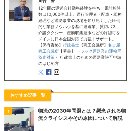
川合 智
12年間の運送会社勤務経験を持ち、累計相談
数は10,000件以上。運行管理者・配車・総務
経理など運送事業の現場を知り尽くした圧倒
的な業務ノウハウを基に運送業、貸切バス、
介護タクシー、産廃収集運搬などの許認可を
メインに日本全国対応で力強くサポート。
【保有資格】
行政書士
【商工会議所】
名古屋
商工会議所
【著書】
トラック運送業の運輸局
監査対策
・
行政書士のための運送業許可申請
のはじめ方
おすすめ記事一覧
物流の2030年問題とは？懸念される物
1
流クライシスやその原因について解説