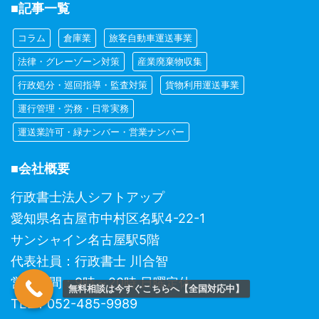
■記事一覧
コラム
倉庫業
旅客自動車運送事業
法律・グレーゾーン対策
産業廃棄物収集
行政処分・巡回指導・監査対策
貨物利用運送事業
運行管理・労務・日常実務
運送業許可・緑ナンバー・営業ナンバー
■会社概要
行政書士法人シフトアップ
愛知県名古屋市中村区名駅4-22-1
サンシャイン名古屋駅5階
代表社員：行政書士 川合智
営業時間：9時～20時 日曜定休
無料相談は今すぐこちらへ【全国対応中】
TEL：052-485-9989