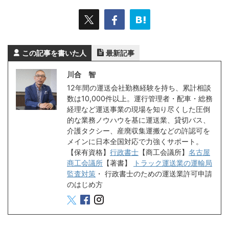
この記事を書いた人
最新記事
川合 智
12年間の運送会社勤務経験を持ち、累計相談
数は10,000件以上。運行管理者・配車・総務
経理など運送事業の現場を知り尽くした圧倒
的な業務ノウハウを基に運送業、貸切バス、
介護タクシー、産廃収集運搬などの許認可を
メインに日本全国対応で力強くサポート。
【保有資格】
行政書士
【商工会議所】
名古屋
商工会議所
【著書】
トラック運送業の運輸局
監査対策
・
行政書士のための運送業許可申請
のはじめ方