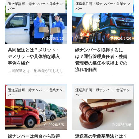
運送業許可・緑ナンバー・営業ナン
運送業許可・緑ナンバー・営業ナン
バー
バー
2026/5/25
2026/5/26
共同配送とは？メリット・
緑ナンバーを取得するに
デメリットや具体的な導入
は？運行管理責任者・整備
事例を紹介
管理者の選任や取得までの
流れを解説
共同配送とは、配送先が同じもし
くは近い複数の荷主の荷物を、同
この記事のポイント 緑ナンバー
じトラックでまとめて配送するこ
は一般貨物自動車運送事業許可を
とです。2024年問題に伴うドラ
取得し、車両・営業所・車庫・人
運送業許可・緑ナンバー・営業ナン
運送業許可・緑ナンバー・営業ナン
バー
バー
イバーの人手不足や環境への負担
員・資金・安全管理体制を整えた
を解決する効率的な配送方法とし
うえで登録する必要があります。
て、近年注目されています。 本
特に、5台体制、人員確保、資金
記事では、共同配送とは何か詳し
証明、物件要件で手戻りが起きや
く解説すると共に、メリットやデ
すいため、車両契約や物件契約を
2026/6/5
2026/6/5
メリット、事例等も紹介していき
先に進めすぎないことが大切で
ます。導入する際の注意点につい
す。 緑ナンバーを取得したいと
緑ナンバーは何台から取得
運送業の労働基準法とは？
ても取り上げるので、ぜひ参考に