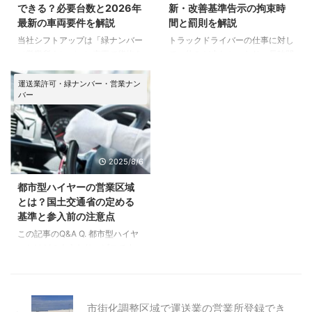
考えても、車両を何台そろえるべ
できる？必要台数と2026年
新・改善基準告示の拘束時
してください。 共同配送とは？
きか、個人でも申請できるのか、
最新の車両要件を解説
間と罰則を解説
共同配送とは、配送先が同じもし
運行管理者や整備管理者をどう選
当社シフトアップは「緑ナンバー
トラックドライバーの仕事に対し
くは近い複数の荷主の荷物を、1
任すればよいのかで悩む方は少な
（営業所ナンバー）車両で貨物を
て、休みが少なかったり、長時間
台のトラックでまとめて配送する
くありません。緑ナンバーは単な
運ぶ事業は何台から始められるの
労働のイメージを持っていたりす
仕組みです。 例えば、3つ ...
るナンバー変更ではなく、一般貨
か」という疑問をお持ちの方から
る方も多いのではないでしょう
運送業許可・緑ナンバー・営業ナン
物自動車運送事業として安全に貨
バー
よく電話相談をいただきます。
か。 イメージ通り、特に長距離
...
そこでこの記事では、緑ナンバー
の場合は長時間に渡って運転して
は何台から始められるのか、車両
いることが多いです。 しかし、
の種類は？いつ車両が必要になる
労働基準法で定められている法定
の？などの疑問にお答えしていき
労働時間は一般の職種と変わりな
2025/8/6
ます。 緑ナンバーは最低5台必要
いはずなのに、なぜ長時間労働が
緑ナンバーを取得して事業を行う
できるのかと疑問に思う方もいる
都市型ハイヤーの営業区域
には、最低でも5台の車両が必要
でしょう。 ここでは、そのよう
とは？国土交通省の定める
となります。 なぜなら緑ナンバ
な疑問を解消するべく、2024年
基準と参入前の注意点
ー取得には一般貨物自動車運送事
4月の法改正（年960時間規制・
この記事のQ&A Q. 都市型ハイヤ
業の許可、通称「運送業許可」を
新改善基準告示）が完全適用さ
ーとはどのようなサービスです
取る必用があるからです。 運送
れ、労務管理が劇的に厳格化され
か？ 都市型ハイヤーとは、東京
業の許可については、一般貨 ...
た現在の運送業における労働基準
や大阪などの大都市圏を中心に運
...
行される完全予約制のハイヤーサ
ービスです。一般のタクシーとは
市街化調整区域で運送業の営業所登録でき