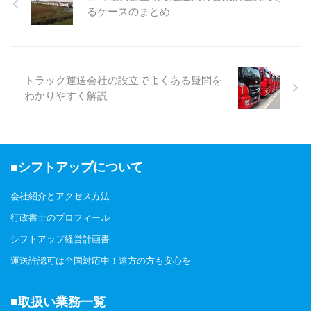
異なり、流し営業や駅前での待機
るケースのまとめ
営業は行わず、事前予約を受けた
うえで指定された場所から乗車を
行います。 Q. 都市型ハイヤーは
なぜ注目されているのですか？
都市型ハイヤーが注目されている
トラック運送会社の設立でよくある疑問を
理由は、インバウンド観光の増加
わかりやすく解説
やビジネスニーズの多様化、感染
症対策としてのプライベート移動
の需要が高まっているためです。
特に空港送迎や ...
■シフトアップについて
会社紹介とアクセス方法
行政書士のプロフィール
シフトアップ経営計画書
運送許認可は全国対応中！遠方の方も安心を
■取扱い業務一覧