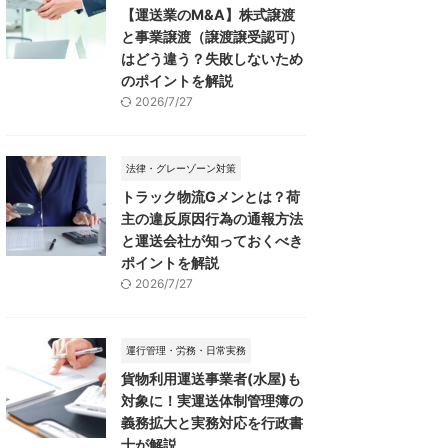
【運送業のM&A】株式譲渡
と事業譲渡（譲渡譲受認可）
はどう違う？失敗しないため
のポイントを解説
2026/7/27
法律・グレーゾーン対策
トラック物流Gメンとは？荷
主の違反原因行為の通報方法
と運送会社が知っておくべき
ポイントを解説
2026/7/27
運行管理・労務・日常実務
貨物利用運送事業者(水屋)も
対象に！実運送体制管理簿の
義務拡大と実務対応を行政書
士が解説