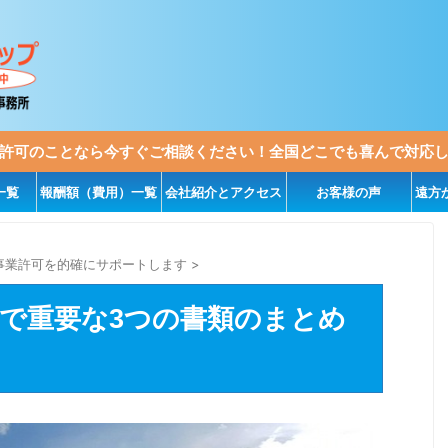
許可のことなら今すぐご相談ください！全国どこでも喜んで対応
一覧
報酬額（費用）一覧
会社紹介とアクセス
お客様の声
遠方
事業許可を的確にサポートします
>
で重要な3つの書類のまとめ