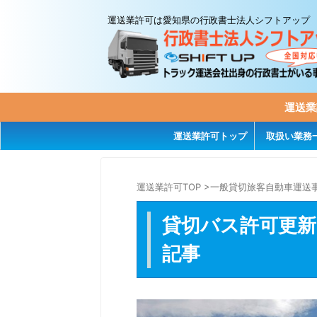
運送業許可は愛知県の行政書士法人シフトアップ
運送業
運送業許可トップ
取扱い業務
運送業許可TOP
>
一般貸切旅客自動車運送
貸切バス許可更新
記事