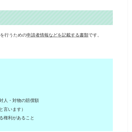
を行うための
申請者情報などを記載する書類
です。
対人・対物の賠償額
と言います）
る権利があること