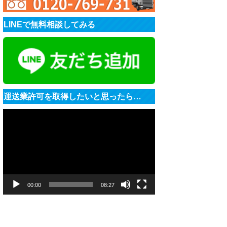
LINEで無料相談してみる
運送業許可を取得したいと思ったら…
動
画
プ
レ
ー
ヤ
ー
00:00
08:27