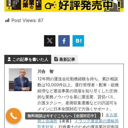
Post Views:
87
この記事を書いた人
最新記事
川合 智
12年間の運送会社勤務経験を持ち、累計相談
数は10,000件以上。運行管理者・配車・総務
経理など運送事業の現場を知り尽くした圧倒
的な業務ノウハウを基に運送業、貸切バス、
介護タクシー、産廃収集運搬などの許認可を
メインに日本全国対応で力強くサポート。
【保有資格】
行政書士
【商工会議所】
名古屋
無料相談は今すぐこちらへ【全国対応中】
商工会議所
【著書】
トラック運送業の運輸局
監査対策
・
行政書士のための運送業許可申請