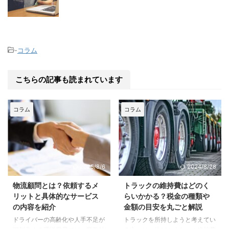
-
コラム
こちらの記事も読まれています
コラム
コラム
2025/8/6
2024/8/28
物流顧問とは？依頼するメ
トラックの維持費はどのく
リットと具体的なサービス
らいかかる？税金の種類や
の内容を紹介
金額の目安を丸ごと解説
ドライバーの高齢化や人手不足が
トラックを所持しようと考えてい