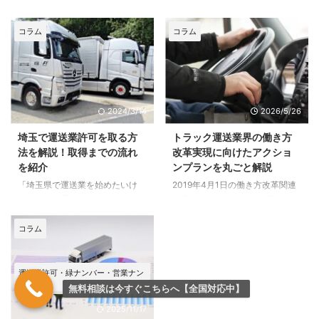
深刻化する運送業界では、業務効
る方には一体どのくらいの維持費
率化や安定経営への重要性が日々
がかかるのか気になるところです
高まっています。 そんな中、注
よね。一言に維持費と言っても
コラム
コラム
目されているのが「物流顧問」と
「税金」、「走行費用」、「保険
呼ばれるサービスです。 本記事
料」、「メンテナンス費用」など
では、物流顧問について紹介しま
色々なものがあります。 この記
す。 役割や依頼するメリット、
事ではトラックを購入したら必ず
具体的なサービス内容も取り上げ
かかる「税金」に焦点を当てて、
2024/3/14
2026/5/26
るので、ぜひ参考にしてくださ
その種類や中身、金額の目安につ
い。 物流顧問とは？ 物流顧問と
いて丸ごと解説していきますので
埼玉で運送業許可を取る方
トラック運送業界の働き方
は、運送業に関する専門的な知識
トラック購入時のご参考にしてく
法を解説！取得までの流れ
改革実現に向けたアクショ
と経験を持った専門家が、運送会
ださい。 トラックの維持費に影
を紹介
ンプランを丸ごと解説
社に対してアドバイスやサポート
響する税金の種類 トラック＝自
「埼玉県で運送業を始めたいけ
2019年4月1日の働き方改革関連
を行うサービスのことです。 運
動車にかかる税金と言えば、自動
ど、何から手を付ければいいかわ
法案の一部施行により、日本のす
送業に特化した法的なアドバイス
車税を思い浮かべる方が多いと思
からない」 「許可申請はどのよ
べての企業がこれまでの働き方を
から業務効率化、運行管理の最適
います。 ここでは、トラックを
うに進めたらいいの？」 と疑問
見つめ直し、労働環境の改善や労
...
所 ...
コラム
に思っている方のために、本記事
働生産性の向上に向けての取り組
では埼玉県で運送業許可を取る方
みに注力しています。 トラック
法を一から解説します。 許可取
運送業界も例外ではなく、これま
運送業許可・緑ナンバー・営業ナン
得までの流れや必要書類について
で問題視されてきた長時間労働や
バー
無料相談は今すぐこちらへ【全国対応中】
も詳しく解説していくので、これ
人手不足の改善に向けた取り組み
2025/11/17
から運送業を始めたいと考えてい
に着手しています。 「トラック