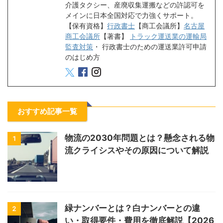
介護タクシー、産廃収集運搬などの許認可を
メインに日本全国対応で力強くサポート。
【保有資格】
行政書士
【商工会議所】
名古屋
商工会議所
【著書】
トラック運送業の運輸局
監査対策
・
行政書士のための運送業許可申請
のはじめ方
おすすめ記事一覧
物流の2030年問題とは？懸念される物
1
流クライシスやその原因について解説
緑ナンバーとは？白ナンバーとの違
2
い・取得要件・費用を徹底解説【2026