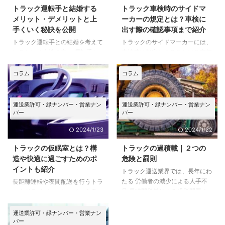
トラック運転手と結婚する
トラック車検時のサイドマ
メリット・デメリットと上
ーカーの規定とは？車検に
手くいく秘訣を公開
出す際の確認事項まで紹介
トラック運転手との結婚を考えて
トラックのサイドマーカーには、
いるという女性の方。 運転手と
車検時に規定があることはご存知
いう職業についてよくわからない
でしょうか。 サイドマーカ―の
し、本当に結婚しても良いのだろ
規定をクリアできないと、トラッ
コラム
コラム
うかとマリッジブルーになってい
クが車検に通らなくなるなど大変
ませんか？ この記事では、ドラ
なことになってしまいますので、
イバーとの結婚について少し悩ん
気になる方は本記事を参考にして
運送業許可・緑ナンバー・営業ナン
運送業許可・緑ナンバー・営業ナン
でいるという方のために、トラッ
ください。 まずは「そもそもサ
バー
バー
ク運転手と結婚するメリット・デ
イドマーカーとは」という基本か
2024/1/23
2024/1/22
メリットや結婚生活を充実したも
ら解説します。 トラックのサイ
のにするための秘訣を公開してい
ドマーカーとは トラックのサイ
トラックの仮眠室とは？構
トラックの過積載｜２つの
ます。 ぜひ参考にしてくださ
ドマーカ―とは、夜間に走行する
造や快適に過ごすためのポ
危険と罰則
い。 トラック運転手と結婚する
際、自分が運転しているトラック
イントも紹介
トラック運送業界では、長年にわ
メリット まずはトラック運転手
のサイズを他の車へ知らせるため
たる 労働者の減少による人手不
長距離運転や夜間配送を行うトラ
と結婚するメリットのお話からで
のランプのことです。マーカーラ
足 長時間労働による過労問題 と
ックドライバーにとって、心身の
す。 メリット１|給料がそこそこ
ンプとも呼ばれます。 トラック
いう2つの問題を抱えています
疲れをとる快適な仮眠は欠かせま
良 ...
のサイドマーカ―は、基本的に側
が、それ以外にも「過積載」とい
せん。 本記事では「トラックの
...
運送業許可・緑ナンバー・営業ナン
バー
う大きな問題も抱えています。
仮眠室がどうなっているのか興味