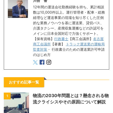
川合 智
12年間の運送会社勤務経験を持ち、累計相談
数は10,000件以上。運行管理者・配車・総務
経理など運送事業の現場を知り尽くした圧倒
的な業務ノウハウを基に運送業、貸切バス、
介護タクシー、産廃収集運搬などの許認可を
メインに日本全国対応で力強くサポート。
【保有資格】
行政書士
【商工会議所】
名古屋
商工会議所
【著書】
トラック運送業の運輸局
監査対策
・
行政書士のための運送業許可申請
のはじめ方
おすすめ記事一覧
物流の2030年問題とは？懸念される物
1
流クライシスやその原因について解説