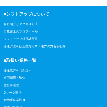
ます。 この記事では「株式譲
渡」と「事業譲渡（許可の譲渡譲
受認可）」の違いと、審査で押さ
■シフトアップについて
えておきたいポイントを解説しま
す。 なぜ運送業 ...
会社紹介とアクセス方法
行政書士のプロフィール
シフトアップ経営計画書
運送許認可は全国対応中！遠方の方も安心を
■取扱い業務一覧
運送業許可（新規）
巡回指導・監査
霊柩車運送
Gマーク取得
利用運送業許可