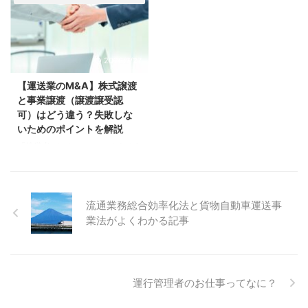
近年、罰則が厳しくなったことも
がある」「快適に過ごすためのポ
あり、以前に比べれば減少傾向に
イントを知りたい」といった疑問
はありますが、中小・零細企業で
にお答えします。ぜひ参考にして
は未だに改善されていないところ
ください。 まずは、トラックの
2026/7/27
もあるのが現状です。 今回の記
仮眠室とはどんなものなのかを解
事では、そんな過積載問題に関す
説します。 トラックの仮眠室と
【運送業のM&A】株式譲渡
る「危険性」や、荷主、事業者、
は？ 車外から見ると分かりませ
と事業譲渡（譲渡譲受認
運転手が過積載によってそれぞれ
んが、長距離を走るような大型ト
可）はどう違う？失敗しな
に科せられる「罰則」などについ
ラックには仮眠室がついているこ
いためのポイントを解説
て詳しく解説していきます。 過
とが多いです。多くの自動車メー
「後継者がいないので、そろそろ
積載とは 過積載とは、決められ
カーで、仮眠室はオプションで設
会社の将来を考えたい」「同業他
...
置することができるようになって
社を買収して事業拡大したい」
...
——ドライバー不足や2024年問
題を背景に、運送業界ではここ数
流通業務総合効率化法と貨物自動車運送事
年M&A・事業承継に関するご相
業法がよくわかる記事
談が増えています。 ただし運送
業のM&Aには一般貨物自動車運
送事業許可という国の許可が絡む
ため、一般的な会社売買と同じ感
運行管理者のお仕事ってなに？
覚で進めると、思わぬところで手
続きが止まってしまうことがあり