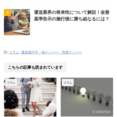
運送業界の将来性について解説！改善
5
基準告示の施行後に勝ち組なるには？
-
コラム
,
運送業許可・緑ナンバー・営業ナンバー
こちらの記事も読まれています
コラム
コラム
2024/9/13
2024/1/23