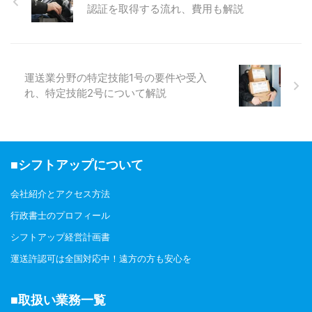
境保護に寄与することを目指す取
認証を取得する流れ、費用も解説
り組みとして、「トラック運送業
界の環境ビジョン2030」が策定
されました。 本記事では、トラ
ック運送業界が掲げる具体的な目
標や施策、そしてそれを実現する
運送業分野の特定技能1号の要件や受入
ための具体的な取り組み内容につ
れ、特定技能2号について解説
いて、わかりやすく解説します。
トラック運送業界の環境ビジョン
2030とは？ 「トラック運送業界
の環境ビジョン2030 ...
■シフトアップについて
会社紹介とアクセス方法
行政書士のプロフィール
シフトアップ経営計画書
運送許認可は全国対応中！遠方の方も安心を
■取扱い業務一覧