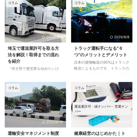
コラム
コラム
2024/3/14
2026/8/8
埼玉で運送業許可を取る方
トラック運転手になる"６
法を解説！取得までの流れ
つ"のメリットとデメリット
を紹介
日本の貨物輸送の90%はトラック
輸送によるものです。トラックの
「埼玉県で運送業を始めたいけ
大きさや運ぶ荷物によっても実際
ど、何から手を付ければいいかわ
の仕事内容は様々ですが、トラッ
からない」 「許可申請はどのよ
クを運転するとことと積載した荷
うに進めたらいいの？」 と疑問
コラム
コラム
物を運ぶことが主な仕事だという
に思っている方のために、本記事
ことは共通しています。 トラッ
では埼玉県で運送業許可を取る方
ク運転手として仕事をする上でど
法を一から解説します。 許可取
運送業許可・緑ナンバー・営業ナン
んなメリットがあるのか、トラッ
得までの流れや必要書類について
バー
ク運転手に興味がある人や転職を
も詳しく解説していくので、これ
2026/6/19
2024/11/28
考えている人は、あらかじめ知っ
から運送業を始めたいと考えてい
ておきたいもの。この記事では、
る方は、ぜひ参考にしてくださ
運輸安全マネジメント制度
健康経営のはじめかた｜ト
トラック運転手になるメリットと
い。 トラック運送業を始めるに