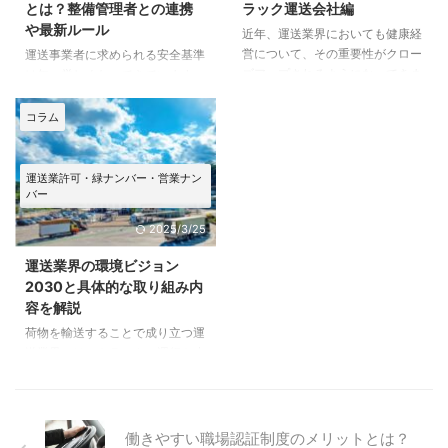
とは？整備管理者との連携
ラック運送会社編
デメリットを詳しくご紹介します
は一般貨物自動車運送事業の許可
や最新ルール
近年、運送業界においても健康経
ので、参考にしてみてください。
を取る トラック運送業をはじめ
営について、その重要性がクロー
運送事業者に求められる安全基準
まずはトラック運転手になるメリ
るには、国土交通大臣または地方
ズアップされるようになってきま
は年々厳しくなってきています。
ットからのご説明です。 & ...
運輸局長から、一般貨物自動車運
した。 そこでこの記事では、健
平成18年に国土交通省から発令さ
送事業の許可を得る必要がありま
康経営の基礎や政府の取り組み、
れた運輸安全マネジメント制度
す。 ...
コラム
導入の方法、デメリットのほか、
は、国土交通省と運輸事業者が一
健康的な働き方をサポートする会
体となって安全確保に取り組む大
社づくりなど、健康経営のはじめ
きな改革でした。 この記事で
運送業許可・緑ナンバー・営業ナン
方について解説していきます。
は、運輸安全マネジメント制度に
バー
健康経営とは何か 健康経営とは
ついて詳しく解説していますの
2025/3/25
企業で働く従業員の健康の維持・
で、ぜひ参考にしてください。
向上を経営するうえでの課題およ
まずは、運輸安全マネジメント制
運送業界の環境ビジョン
び戦略ととらえ、計画的に取り組
度の概要と発令の背景について解
2030と具体的な取り組み内
むことであらゆるメリットを生み
説します。 運輸安全マネジメン
容を解説
出す「経営手法」です。 健康経
ト制度とは？ 運輸安全マネジメ
荷物を輸送することで成り立つ運
営は従業員の健康をうながし、
ント制度とは、運輸の安全性の向
送業界では、トラックの運行を止
「生産性向上」「離職率の低下」
上を目的に国土交通省が平成18年
めることはできませんが、別の視
「 ...
10月に導入した制度です。運送
点からであれば環境問題に取り組
...
むことができます。 業界全体で
持続可能な輸送体制を構築し、環
働きやすい職場認証制度のメリットとは？