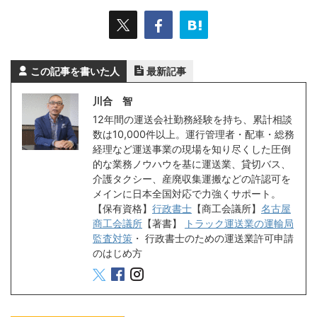
この記事を書いた人
最新記事
川合 智
12年間の運送会社勤務経験を持ち、累計相談
数は10,000件以上。運行管理者・配車・総務
経理など運送事業の現場を知り尽くした圧倒
的な業務ノウハウを基に運送業、貸切バス、
介護タクシー、産廃収集運搬などの許認可を
メインに日本全国対応で力強くサポート。
【保有資格】
行政書士
【商工会議所】
名古屋
商工会議所
【著書】
トラック運送業の運輸局
監査対策
・
行政書士のための運送業許可申請
のはじめ方