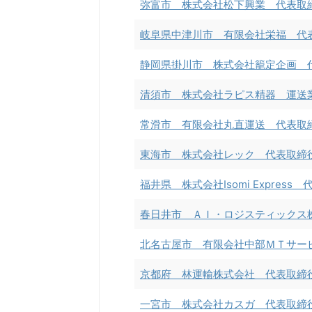
弥富市 株式会社松下興業 代表取
岐阜県中津川市 有限会社栄福 代
静岡県掛川市 株式会社籠定企画 
清須市 株式会社ラピス精器 運送
常滑市 有限会社丸直運送 代表取
東海市 株式会社レック 代表取締
福井県 株式会社Isomi Expres
春日井市 ＡＩ・ロジスティックス
北名古屋市 有限会社中部ＭＴサー
京都府 林運輸株式会社 代表取締
一宮市 株式会社カスガ 代表取締