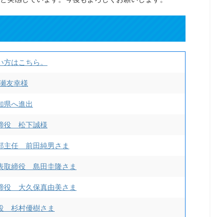
い方はこちら。
古瀬友幸様
知県へ進出
締役 松下誠様
部主任 前田純男さま
表取締役 島田圭隆さま
締役 大久保真由美さま
役 杉村優樹さま