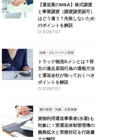
【運送業のM&A】株式譲渡
と事業譲渡（譲渡譲受認可）
はどう違う？失敗しないため
のポイントを解説
2026/7/27
法律・グレーゾーン対策
トラック物流Gメンとは？荷
主の違反原因行為の通報方法
と運送会社が知っておくべき
ポイントを解説
2026/7/27
運行管理・労務・日常実務
貨物利用運送事業者(水屋)も
対象に！実運送体制管理簿の
義務拡大と実務対応を行政書
士が解説