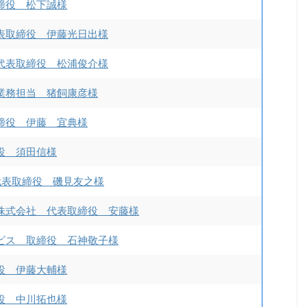
締役 松下誠様
表取締役 伊藤光日出様
代表取締役 松浦俊介様
業務担当 猪飼康彦様
締役 伊藤 宜典様
役 須田信様
s 代表取締役 磯見友之様
株式会社 代表取締役 安藤様
ビス 取締役 石神敬子様
役 伊藤大輔様
役 中川拓也様