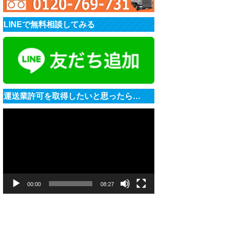
LINEで無料相談してみる
運送業許可を取得したいと思ったら…
動
画
プ
レ
ー
ヤ
ー
00:00
08:27