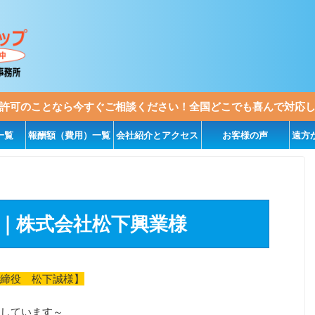
許可のことなら今すぐご相談ください！全国どこでも喜んで対応
一覧
報酬額（費用）一覧
会社紹介とアクセス
お客様の声
遠方
｜株式会社松下興業様
締役 松下誠様】
しています～