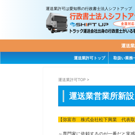
運送業許可は愛知県の行政書士法人シフトアップ
運送業
運送業許可トップ
取扱い業務
運送業許可TOP
>
運送業営業所新設
【弥富市 株式会社松下興業 代表取
～専門家に依頼するのが一番だと実感