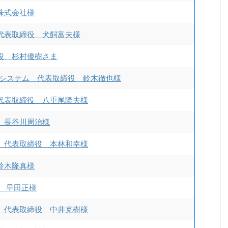
株式会社様
代表取締役 犬飼富夫様
役 杉村優樹さま
トシステム 代表取締役 鈴木徹也様
代表取締役 八重尾隆夫様
 長谷川周治様
 代表取締役 本林和幸様
鈴木隆真様
役 早田正様
 代表取締役 中井克樹様