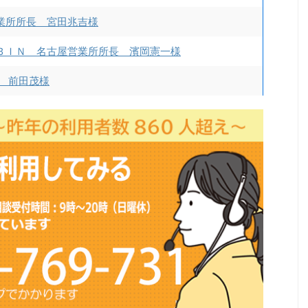
業所所長 宮田兆吉様
ＢＩＮ 名古屋営業所所長 濱岡憲一様
 前田茂様