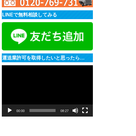
LINEで無料相談してみる
運送業許可を取得したいと思ったら…
動
画
プ
レ
ー
ヤ
ー
00:00
08:27