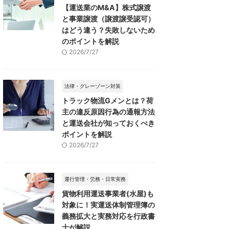
【運送業のM&A】株式譲渡
と事業譲渡（譲渡譲受認可）
はどう違う？失敗しないため
のポイントを解説
2026/7/27
法律・グレーゾーン対策
トラック物流Gメンとは？荷
主の違反原因行為の通報方法
と運送会社が知っておくべき
ポイントを解説
2026/7/27
運行管理・労務・日常実務
貨物利用運送事業者(水屋)も
対象に！実運送体制管理簿の
義務拡大と実務対応を行政書
士が解説