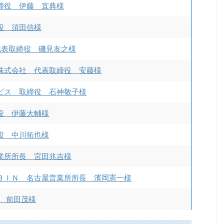
締役 伊藤 宜典様
役 須田信様
s 代表取締役 磯見友之様
株式会社 代表取締役 安藤様
ビス 取締役 石神敬子様
役 伊藤大輔様
役 中川拓也様
業所所長 宮田兆吉様
ＢＩＮ 名古屋営業所所長 濱岡憲一様
 前田茂様