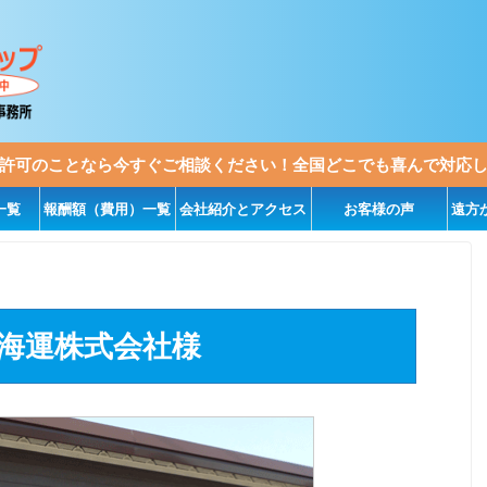
許可のことなら今すぐご相談ください！全国どこでも喜んで対応
一覧
報酬額（費用）一覧
会社紹介とアクセス
お客様の声
遠方
海運株式会社様