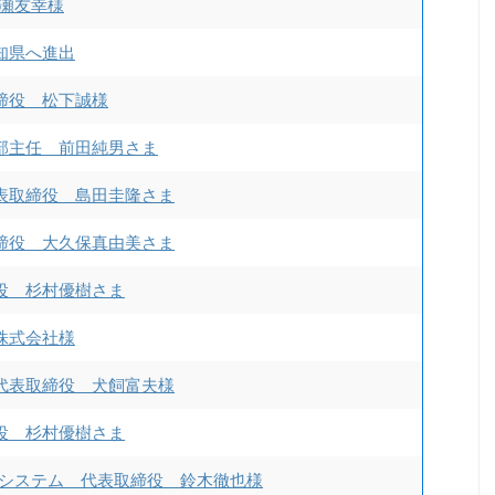
古瀬友幸様
知県へ進出
締役 松下誠様
部主任 前田純男さま
表取締役 島田圭隆さま
締役 大久保真由美さま
役 杉村優樹さま
株式会社様
代表取締役 犬飼富夫様
役 杉村優樹さま
トシステム 代表取締役 鈴木徹也様