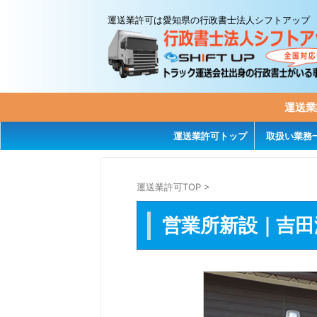
運送業許可は愛知県の行政書士法人シフトアップ
運送業
運送業許可トップ
取扱い業務
運送業許可TOP
>
営業所新設｜吉田