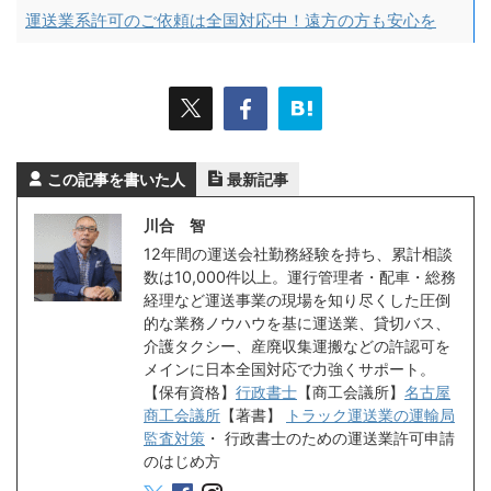
運送業系許可のご依頼は全国対応中！遠方の方も安心を
この記事を書いた人
最新記事
川合 智
12年間の運送会社勤務経験を持ち、累計相談
数は10,000件以上。運行管理者・配車・総務
経理など運送事業の現場を知り尽くした圧倒
的な業務ノウハウを基に運送業、貸切バス、
介護タクシー、産廃収集運搬などの許認可を
メインに日本全国対応で力強くサポート。
【保有資格】
行政書士
【商工会議所】
名古屋
商工会議所
【著書】
トラック運送業の運輸局
監査対策
・
行政書士のための運送業許可申請
のはじめ方