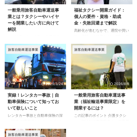
一般乗用旅客自動車運送事
福祉タクシー開業ガイド：
業とは？タクシーやハイヤ
個人の要件・資格・助成
ーを開業したい方に向けて
金・失敗回避まで解説
解説
高齢化が進むなかで、通院や買い
物、施設への送迎など、移動に支
この記事の主な内容 一般乗用旅
援を必要とする方は増えていま
客自動車運送事業（タクシー・ハ
す。 そのため、福祉タクシーの
イヤー）の開業は、道路運送法に
旅客自動車運送事業
旅客自動車運送事業
開業を検討する個人事業主や、介
基づく厳格な許可基準をクリアす
護事業の付加サービスとして福祉
る必要があります。2026年現在
輸送を始めたい法人も少なくあり
の実務において、特に重要となる
ません。 一方で、福祉タクシー
のは以下のポイントです。 「自
は「車があればすぐ始められる仕
己資金の継続的な確保」：申請か
2025/3/24
2026/8/8
事」ではありません。旅客を有償
ら許可まで、基準額を1円も下回
で運送する以上、道路運送法上の
ることは許されません。 「役員
実録！レンタカー事故｜自
一般乗用旅客自動車運送事
許可、車両要件、運転者要件、運
法令試験の突破」：代表者自ら受
動車保険について知ってお
業（福祉輸送事業限定）を
行管理体制、資金計画などを整え
験し、9割以上の正答率が求めら
いて欲しいこと
開業するには？
る必要があります。 この記事で
れる高い壁です。 「デジタル化
レンタカー事故と自動車保険の深
この記事のポイント 介護タクシ
は、福祉タクシー開業に必要な許
への完全対応」：2026年現在は
い関係 修理工場をしている「Jオ
ー（福祉輸送事業限定の一般乗用
可、手続き、資格、個人開業の可
クラウド点呼やデジタル日報が事
ート」様に、近所の知り合いの方
旅客自動車運送事業）は1台・1人
否、失敗しやすいポイントまで、
実上の必須要件です。 許可取得
がやってきました。自分の娘が自
から開業可能。法人でなく個人事
開 ...
旅客自動車運送事業
には都市部で最低5台以上の ...