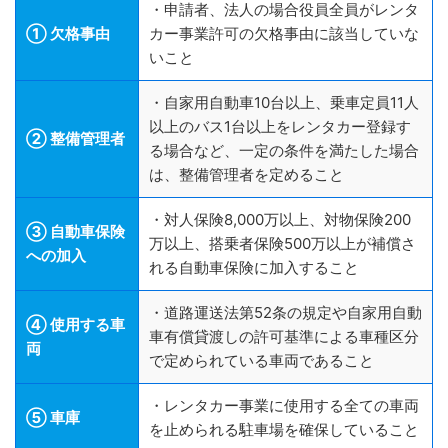
・申請者、法人の場合役員全員がレンタ
① 欠格事由
カー事業許可の欠格事由に該当していな
いこと
・自家用自動車10台以上、乗車定員11人
以上のバス1台以上をレンタカー登録す
② 整備管理者
る場合など、一定の条件を満たした場合
は、整備管理者を定めること
・対人保険8,000万以上、対物保険200
③ 自動車保険
万以上、搭乗者保険500万以上が補償さ
への加入
れる自動車保険に加入すること
・道路運送法第52条の規定や自家用自動
④ 使用する車
車有償貸渡しの許可基準による車種区分
両
で定められている車両であること
・レンタカー事業に使用する全ての車両
⑤ 車庫
を止められる駐車場を確保していること