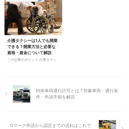
動車で事故をしたので修理の依頼
業主でも申請できます。 運転者
と代車を貸して欲しいとのことで
には使用車両に応じた第二種運転
す。 「Jオート」の社長は、娘さ
免許が必須。セダン型などの一般
ん（A子さんとします）と話した
車両を使用する場合は介護福祉
ことはありませんでしたが、お母
士・訪問介護員等の資格が別途必
2026/5/25
さんとは顔見知りだったため事故
要。 高齢化が進む日本では、公
車の修理とレンタカーの貸渡しを
共交通機関を一人で利用すること
介護タクシーは1人でも開業
行いました。 レンタカーを借り
が難しい高齢者や障がいのある方
できる？開業方法と必要な
に訪れたA子さんに、社長は少し
などにとって、福祉タクシー・介
資格・資金について解説
世間話をしたあと「返す時はガス
護タクシーは重要な移動手段の一
この記事のポイント 介護タクシ
を満タンにして返してね。運転気
つとなっています。 「福祉の仕
ーの立ち上げには、運輸局による
を付けるようにね」と言ってレン
事で培った経験を活かして独立し
一般乗用旅客自動車運送事業（福
タカーのキーを渡します。レ ...
たい」「地域の移 ...
祉輸送事業限定）の許可が必須で
す。主なポイントは以下の通りで
す。 車両1台、オーナー1人から
特殊車両通行許可とは？対象車両・通行条
でも開業が可能で、小規模な場合
件・申請手順を解説
は運行管理者の資格がなくても責
任者になれる特例があります。
二種免許は必須ですが、介護の資
格は「介助料」を請求する場合を
除き、許可取得そのものには必須
Gマーク申請から認定までの流れはこれで
ではありません。 資金面では、