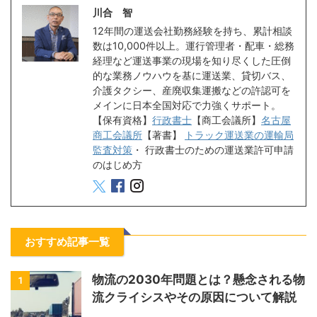
川合 智
12年間の運送会社勤務経験を持ち、累計相談
数は10,000件以上。運行管理者・配車・総務
経理など運送事業の現場を知り尽くした圧倒
的な業務ノウハウを基に運送業、貸切バス、
介護タクシー、産廃収集運搬などの許認可を
メインに日本全国対応で力強くサポート。
【保有資格】
行政書士
【商工会議所】
名古屋
商工会議所
【著書】
トラック運送業の運輸局
監査対策
・
行政書士のための運送業許可申請
のはじめ方
おすすめ記事一覧
物流の2030年問題とは？懸念される物
1
流クライシスやその原因について解説