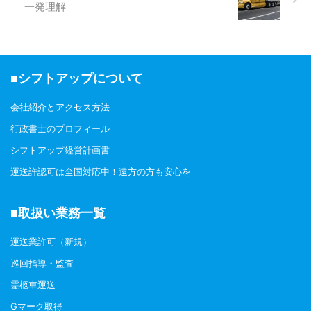
一発理解
車両代のほかに数ヶ月分の運転資
金を含む自己資金の証明（残高証
明）が審査の鍵を握ります。 営
業所や車庫の選定には都市計画 ...
■シフトアップについて
会社紹介とアクセス方法
行政書士のプロフィール
シフトアップ経営計画書
運送許認可は全国対応中！遠方の方も安心を
■取扱い業務一覧
運送業許可（新規）
巡回指導・監査
霊柩車運送
Gマーク取得