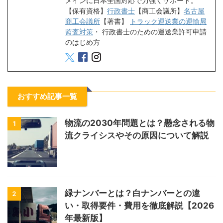
メインに日本全国対応で力強くサポート。
【保有資格】
行政書士
【商工会議所】
名古屋
商工会議所
【著書】
トラック運送業の運輸局
監査対策
・
行政書士のための運送業許可申請
のはじめ方
おすすめ記事一覧
物流の2030年問題とは？懸念される物
1
流クライシスやその原因について解説
緑ナンバーとは？白ナンバーとの違
2
い・取得要件・費用を徹底解説【2026
年最新版】