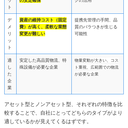
ッ
の安定確保
クの活用
ト
デ
資産の維持コスト（固定
提携先管理の手間、品
メ
費）が高く、柔軟な業態
質のバラつきが生じる
リ
変更が難しい
可能性
ッ
ト
適
安定した高品質物流、特
物量変動が大きい、コス
し
殊設備が必要な企業
ト重視、広範囲での物流
た
が必要な企業
企
業
アセット型とノンアセット型、それぞれの特徴を比
較することで、自社にとってどちらのタイプがより
適しているかが見えてくるはずです。