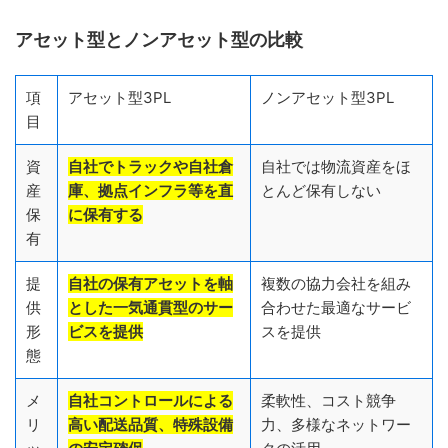
アセット型とノンアセット型の比較
項
アセット型3PL
ノンアセット型3PL
目
資
自社でトラックや自社倉
自社では物流資産をほ
産
庫、拠点インフラ等を直
とんど保有しない
保
に保有する
有
提
自社の保有アセットを軸
複数の協力会社を組み
供
とした一気通貫型のサー
合わせた最適なサービ
形
ビスを提供
スを提供
態
メ
自社コントロールによる
柔軟性、コスト競争
リ
高い配送品質、特殊設備
力、多様なネットワー