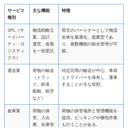
サービス
主な機能
特徴
種別
3PL（サ
物流戦略立
荷主のパートナーとして物流
ードパー
案、設計、
全体を最適化。提案型であ
ティ・ロ
運営、改善
り、複数機能の統合管理が可
ジスティ
を一括受託
能。
クス）
運送業
荷物の輸送
特定区間の輸送が中心。車両
（トラッ
とドライバーを保有し、運車
ク、鉄道、
することが主な役割。
船舶、航空
など）
倉庫業
荷物の保
荷物の保管場所と管理機能を
管、入出
提供。ピッキングや梱包作業
庫、在庫管
も行うことがある。