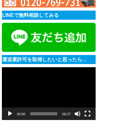
LINEで無料相談してみる
運送業許可を取得したいと思ったら…
動
画
プ
レ
ー
ヤ
ー
00:00
08:27