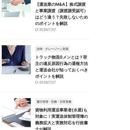
【運送業のM&A】株式譲渡
と事業譲渡（譲渡譲受認可）
はどう違う？失敗しないため
のポイントを解説
2026/7/27
法律・グレーゾーン対策
トラック物流Gメンとは？荷
主の違反原因行為の通報方法
と運送会社が知っておくべき
ポイントを解説
2026/7/27
運行管理・労務・日常実務
貨物利用運送事業者(水屋)も
対象に！実運送体制管理簿の
義務拡大と実務対応を行政書
士が解説