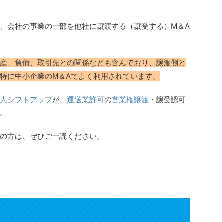
、会社の事業の一部を他社に譲渡する（譲受する）M＆A
産、負債、取引先との関係なども含んでおり、譲渡側と
特に中小企業のM＆Aでよく利用されています。
人シフトアップ
が、
運送業許可
の
営業権譲渡
・譲受認可
。
の方は、ぜひご一読ください。