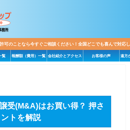
許可のことなら今すぐご相談ください！全国どこでも喜んで対応
一覧
報酬額（費用）一覧
会社紹介とアクセス
お客様の声
遠方
受(M&A)はお買い得？ 押さ
イントを解説