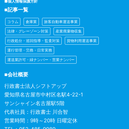
■個人情報保護方針
■記事一覧
コラム
倉庫業
旅客自動車運送事業
法律・グレーゾーン対策
産業廃棄物収集
行政処分・巡回指導・監査対策
貨物利用運送事業
運行管理・労務・日常実務
運送業許可・緑ナンバー・営業ナンバー
■会社概要
行政書士法人シフトアップ
愛知県名古屋市中村区名駅4-22-1
サンシャイン名古屋駅5階
代表社員：行政書士 川合智
営業時間：9時～20時 日曜定休