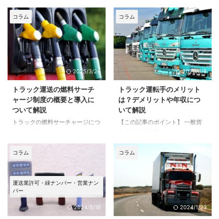
コラム
コラム
2025/3/26
2026/8/8
トラック運送の燃料サーチ
トラック運転手のメリット
ャージ制度の概要と導入に
は？デメリットや年収につ
ついて解説
いて解説
トラックの燃料サーチャージにつ
【この記事のポイント】 一般貨
いて、「聞いたことはあるけど詳
物自動車運送事業を始めるには、
しくは知らない」という方も多い
原則として営業所ごとに5台以上
のではないでしょうか。 この記
の事業用自動車を確保し、営業
コラム
コラム
事では、トラックの燃料サーチャ
所・車庫・運行管理体制・整備管
ージについて、わかりやすく解説
理体制・資金計画などの許可要件
していますのでぜひ参考にしてく
を満たす必要があります。法人だ
運送業許可・緑ナンバー・営業ナン
ださい。 まずは、燃料サーチャ
けでなく、個人でも申請できま
バー
ージとはそもそも何なのかという
す。 許可申請から許可までの期
2024/8/16
2024/1/23
基本から解説します。 燃料サー
間は管轄する地方運輸局によって