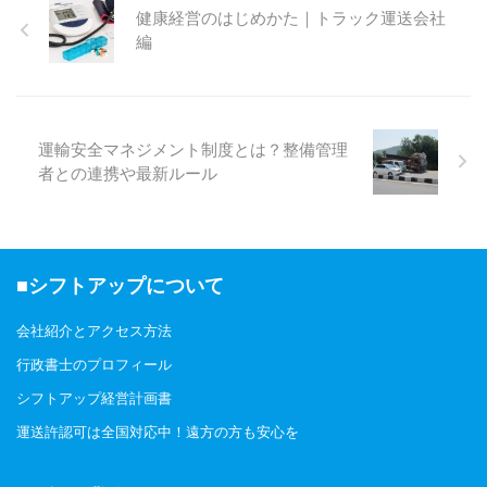
とお悩みの方は多いのではないで
健康経営のはじめかた｜トラック運送会社
しょうか。 本記事では、トラッ
編
クへの荷物積み込みのコツをわか
りやすく解説していますので、ぜ
ひ参考にしてください。 まず
は、トラックへの荷物の積み方か
らご紹介します。 トラックへの
運輸安全マネジメント制度とは？整備管理
荷物の積み方は主に3つ トラック
者との連携や最新ルール
の免許を取り立ての方や、荷物の
積み込みに慣れていない方にとっ
ては、トラックへの荷物の積み込
みは「ただ積むだけ」と思われて
...
■シフトアップについて
会社紹介とアクセス方法
行政書士のプロフィール
シフトアップ経営計画書
運送許認可は全国対応中！遠方の方も安心を