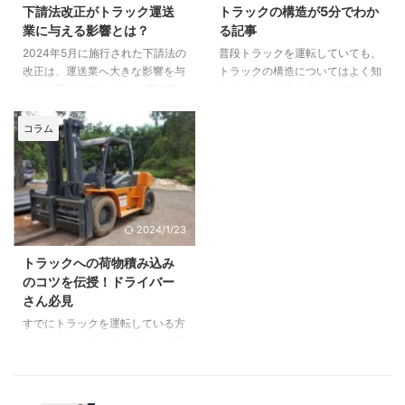
チャージとは？ 燃料サーチャー
異なります。例えば関東運輸局で
下請法改正がトラック運送
トラックの構造が5分でわか
ジという言葉をよく耳にするの
は、一般貨物自動車運送事業の許
業に与える影響とは？
る記事
は、航空業界が多いと思います。
可に関する標準処理期間は3～5
2024年5月に施行された下請法の
普段トラックを運転していても、
実際に飛行機の航空券を買う際
ヶ月です。これとは別に、申請前
改正は、運送業へ大きな影響を与
トラックの構造についてはよく知
に、燃料サーチャージの追加料金
の準備や許可後の運輸開始手続き
えると言われています。 運送業
らないという方も多いのではない
をとられて「予想より高くなって
に必要な期間も考慮する必要があ
界では、元請け企業が下請け企業
でしょうか。 この記事では、
しまった」という経験をした方も
ります。 2025年6月11日に公 ...
に仕事を委託し、その下請け企業
「トラックの構造に興味がある」
い ...
コラム
がさらに別の下請け企業へと仕事
「トラックの仕組みを理解して運
を依頼する「下請けの多重構造」
転したい」そんな方に向けて、ト
が一般的になっています。 下請
ラックの構造をわかりやすく解説
けの多重構造は、効率的な輸送業
しています。ぜひ参考にしてくだ
務をおこなったり、荷主を探す時
さい。 まずは、トラックの様々
2024/1/23
間や手間を削減したりするために
な用途を支える「シャーシ」につ
活用されることが多いですが、い
いて見ていきましょう。 トラッ
トラックへの荷物積み込み
くつかの問題点が伴っていること
クの「シャーシ」とは トラック
のコツを伝授！ドライバー
をご存知でしょうか？ 本記事で
を走らせるために、最も重要な役
さん必見
は、下請法改正が運送業に与える
割をはたすのが「シャーシ」で
すでにトラックを運転している方
影響を解説します。 運送業界で
す。トラックの構造は大きく2つ
も、これから初めてトラックを運
一般的となっている下請けの ...
に分かれており、シャーシとボデ
転される方も「トラックへの荷物
ィか ...
積み込みを素早く行いたい」「効
率的に積み込むコツはあるのか」