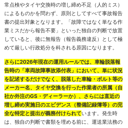
常点検やタイヤ交換時の増し締め不足（人的ミス）
によるものかを問わず、原則としてすべて事故報告
書の提出対象となります。「故障ではなく単なる作
業ミスだから報告不要」といった独自の判断で放置
していると、後に無報告（報告義務違反）として極
めて厳しい行政処分を科される原因になります。
さらに2026年現在の運用ルールでは、車輪脱落報
告時の「車両故障事故添付表」において、単に状況
を記述するだけでなく、脱落した車輪・ボルト等の
メーカー名、タイヤ交換を行った作業者の所属（自
社か外注のGS・ディーラーか）、さらには直近の
増し締め実施日のエビデンス（整備記録簿等）の完
全な特定と提出が義務付けられて
います。発生時
は、独自の判断で書類を埋める前に、運送業法務の