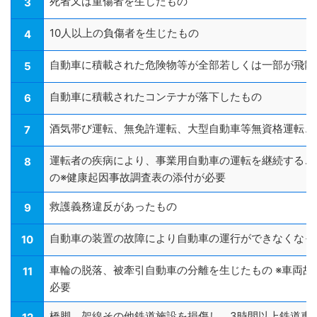
死者又は重傷者を生じたもの
3
10人以上の負傷者を生じたもの
4
自動車に積載された危険物等が全部若しくは一部が飛散
5
自動車に積載されたコンテナが落下したもの
6
酒気帯び運転、無免許運転、大型自動車等無資格運転、
7
運転者の疾病により、事業用自動車の運転を継続するこ
8
の※健康起因事故調査表の添付が必要
救護義務違反があったもの
9
自動車の装置の故障により自動車の運行ができなくなっ
10
車輪の脱落、被牽引自動車の分離を生じたもの ※車両故
11
必要
橋脚、架線その他鉄道施設を損傷し、3時間以上鉄道車