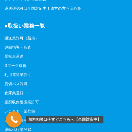
運送許認可は全国対応中！遠方の方も安心を
■取扱い業務一覧
運送業許可（新規）
巡回指導・監査
霊柩車運送
Gマーク取得
利用運送業許可
貸切バス許可
倉庫業登録
産廃収集運搬業許可
レンタカー業登録
無料相談は今すぐこちらへ【全国対応中】
回送運行許可
運転代行業登録