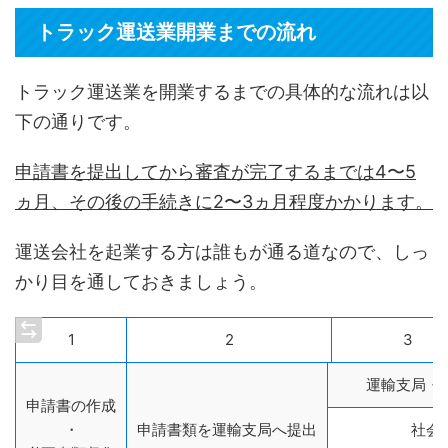
トラック運送業開業までの流れ
トラック運送業を開業するまでの具体的な流れは以
下の通りです。
申請書を提出してから審査が完了するまでは4〜5
ヵ月、その後の手続きに2〜3ヵ月程度かかります。
運送会社を起業する方は誰もが通る道なので、しっ
かり目を通しておきましょう。
1
2
3
運輸支局・
申請書の作成
・
申請書類を運輸支局へ提出
社会