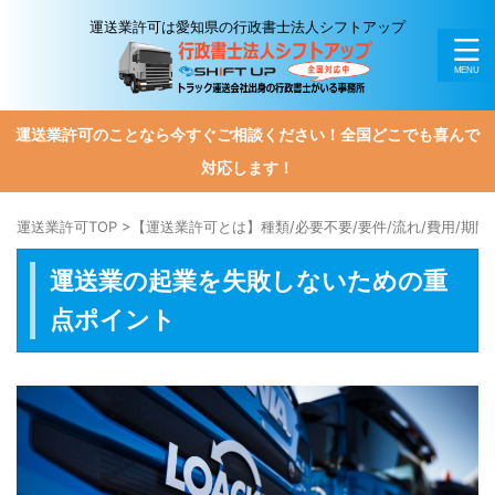
運送業許可は愛知県の行政書士法人シフトアップ
運送業許可のことなら今すぐご相談ください！全国どこでも喜んで
対応します！
運送業許可TOP
>
【運送業許可とは】種類/必要不要/要件/流れ/費用/期
運送業の起業を失敗しないための重
点ポイント