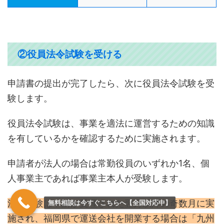
②役員法令試験を受ける
申請書の提出が完了したら、次に役員法令試験を受
験します。
役員法令試験は、事業を適法に運営するための知識
を有しているかを確認するために実施されます。
申請者が法人の場合は常勤役員のいずれか1名、個
人事業主であれば事業主本人が受験します。
法令試験は申請が受理された翌月以降の奇数月に実
無料相談は今すぐこちらへ【全国対応中】
施され、福岡県で運送会社を開業する場合は「九州